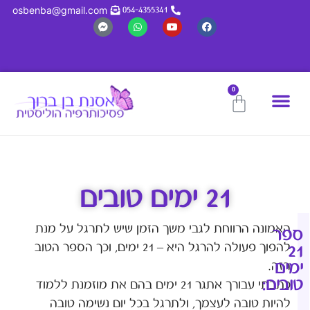
לתוכן
osbenba@gmail.com
054-4355341
0
אסנת בן ברוך
חשיבה חיובית
מחשבון נומרולוגי
21 ימים טובים
האמונה הרווחת לגבי משך הזמן שיש לתרגל על מנת
ספר
להפוך פעולה להרגל היא – 21 ימים, וכך הספר הטוב
21
ימים
הזה.
טובים:
כתבתי עבורך אתגר 21 ימים בהם את מוזמנת ללמוד
להיות טובה לעצמך, ולתרגל בכל יום נשימה טובה