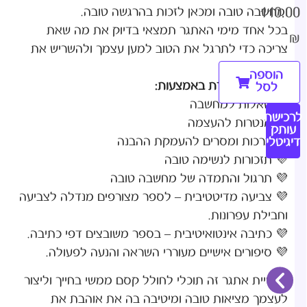
110.00
ומחשבה טובה ומכאן לזכות בהרגשה טובה.
בכל אחד מימי האתגר תמצאי בדיוק את מה שאת
₪
צריכה כדי לתרגל את הטוב למען עצמך ולהשריש את
הוספה
היכולת הנלמדת באמצעות:
לסל
💜 שאלות למחשבה
לרכישת
💜 מנטרות להעצמה
עותק
💜 ברכות ומסרים להעמקת ההבנה
דיגיטלי
💜 תזכורות לנשימה טובה
💜 תרגול והתמדה של מחשבה טובה
💜 צביעה מדיטטיבית – לספר מצורפים מנדלה לצביעה
וחבילת עפרונות.
💜 כתיבה אינטואיטיבית – בספר משובצים דפי כתיבה.
💜 סיפורים אישיים מעוררי השראה והנעה לפעולה.
בעשיית אתגר זה תוכלי לחולל קסם ממשי בחייך וליצור
לעצמך מציאות טובה ומיטיבה בה את אוהבת את