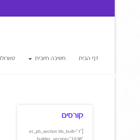
דף הבית
חשיבה חיובית
טארולוג
קורסים
[et_pb_section bb_built="1"
_builder_version="3.0.98"