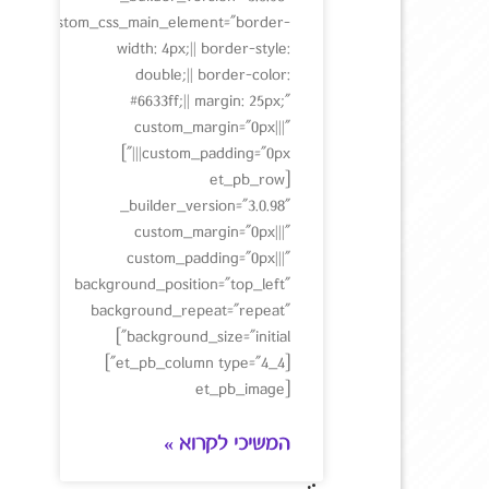
custom_css_main_element="border-
width: 4px;|| border-style:
double;|| border-color:
#6633ff;|| margin: 25px;"
custom_margin="0px|||"
custom_padding="0px|||"]
[et_pb_row
_builder_version="3.0.98"
custom_margin="0px|||"
custom_padding="0px|||"
background_position="top_left"
background_repeat="repeat"
background_size="initial"]
[et_pb_column type="4_4"]
[et_pb_image
המשיכי לקרוא »