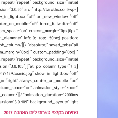
ion="3.0.95" src="http://taroths.co.il/wp-
w_in_lightbox="off" url_new_window="off"
nter_on_mobile="off" force_fullwidth="off"
om_space="on" custom_margin="0px||0px|"
lement=" left: 0;|| top: -50px;|| position:
om_margin="0px|||" custom_padding="0px|||"
lder_version="3.0.105"
017/12/Cosmic.jpg" show_in_lightbox="off"
ign="right" always_center_on_mobile="on"
bottom_space="on" animation_style="zoom"
ersion="3.0.105" background_layout="light"]
פתיחה בקלפי טארוט ליום האהבה 2017