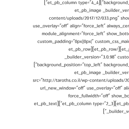
background_repeat="repeat" background_size="initial"][et_pb_column type="4_4"]
[et_pb_image _builder_vers
content/uploads/2017/12/033.png" sho
use_overlay="off" align="force_left" always_ce
module_alignment="force_left" show_bott
custom_padding="0px||0px|" custom_css_main_e
absolute;" saved_tabs="all" /][/et_pb_column][/et_pb_row][et_pb_row
_builder_version="3.0.98" cust
background_position="top_left" background_repeat="repeat" background_size="initial"]
[et_pb_column type="1_3"][et_pb_image _bui
src="http://taroths.co.il/wp-content/uploads/2
url_new_window="off" use_overlay="off" al
force_fullwidth="off" show_
animation_duration="2000ms" /][/et_pb_column][et_pb_column type="2_3"][et_pb_text
_builder_v