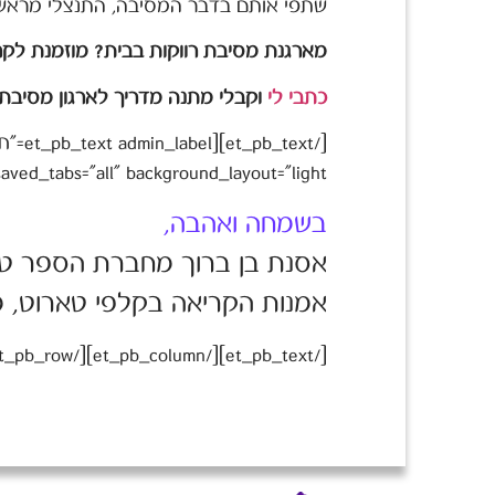
שתפי אותם בדבר המסיבה, התנצלי מראש 
מארגנת מסיבת רווקות בבית? מוזמנת לק
כתבי לי
וקבלי מתנה מדריך לארגון מסיבת ר
saved_tabs="all" background_layout="light"]
בשמחה ואהבה,
אסנת בן ברוך מחברת הספר טא
אמנות הקריאה בקלפי טארוט, 
[/et_pb_text][/et_pb_column][/et_pb_row][/et_pb_section]