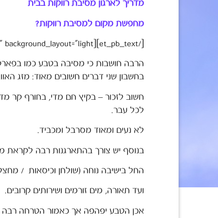
מדריך לארגון מסיבת רווקות בבית
מחפשת מקום למסיבת רווקות?
[/et_pb_text][et_pb_text _builder_version="3.0.99" background_layout="light"]
הרבה חושבות כי מסיבה בטבע כמו בפארק א
בחשבון שני דברים חשובים מאוד: מזג האוויר
חשוב לזכור – בקיץ חם מדי, בחורף קר מד
לכל עבר.
לא נעים ומאוד מסרבל ומכביד.
בנוסף יש צורך בהתארגנות רבה לקראת מ
החל בישיבה נוחה (שולחן וכיסאות / מחצלת
ועד תאורה, מים זורמים ושירותים קרובים.
אכן הטבע יפהפה אך כאמור הטרחה רבה ע