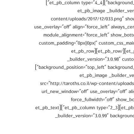
background_repeat="repeat" background_size="initial"][et_pb_column type="4_4"]
[et_pb_image _builder_vers
content/uploads/2017/12/033.png" sho
use_overlay="off" align="force_left" always_ce
module_alignment="force_left" show_bott
custom_padding="0px||0px|" custom_css_main_e
absolute;" saved_tabs="all" /][/et_pb_column][/et_pb_row][et_pb_row
_builder_version="3.0.98" cust
background_position="top_left" background_repeat="repeat" background_size="initial"]
[et_pb_column type="1_3"][et_pb_image _bu
src="http://taroths.co.il/wp-content/upload
url_new_window="off" use_overlay="off" al
force_fullwidth="off" show_
animation_duration="2000ms" /][/et_pb_column][et_pb_column type="2_3"][et_pb_text
_builder_version="3.0.99" background