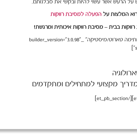
על הרעש אשר עשוי להיות ובקשי את סבלנותם.
רוא המלצות על
הפעלה למסיבת רווקות
ווקות בבית – מסיבת רווקות איכותית ומרגשת!
[/et_pb_text][et_pb_text admin_label="חתימה טארוט/מיסטיקה" _builder_version="3.0.98"
רולוגיה
מדריך מקצועי למתחילים ומתקדמים