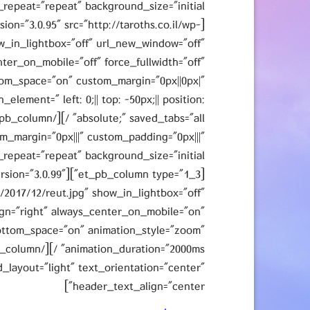
ion="3.0.95" src="http://taroths.co.il/wp-
w_in_lightbox="off" url_new_window="off"
nter_on_mobile="off" force_fullwidth="off"
om_space="on" custom_margin="0px||0px|"
lement=" left: 0;|| top: -50px;|| position:
om_margin="0px|||" custom_padding="0px|||"
ilder_version="3.0.99"
s/2017/12/reut.jpg" show_in_lightbox="off"
ign="right" always_center_on_mobile="on"
bottom_space="on" animation_style="zoom"
_layout="light" text_orientation="center"
header_text_align="center"]