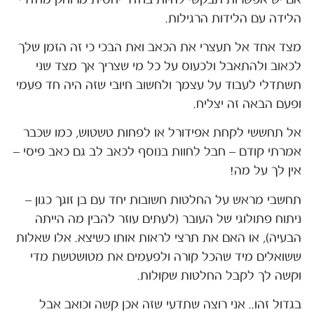
אם יש אפשרות תבקשי להיות בחדר יחסית מרוחק מחדרי
הלידה עם הלידות הרגילות.
מצד אחד אל תעצרי את הכאב ואת הבכי כי זה הזמן שלך
לכאוב ולהתאבל ולכעוס על כל מי שצריך אך מצד שני
תשתדלי לעבוד על עצמך ולחשוב חיובי שזה היה חד פעמי
ופעם הבאה זה יצליח.
אל תחששי לקחת אפידורל או לפחות טשטוש, כמו שכבר
אמרתי קודם – חבל לחוות בנוסף לכאב לב גם כאב פיסי –
אין לך על מה!
תחשבי מראש על החלטות חשובות יחד עם בן זוגך כגון –
ניתוח פתולוגי של העובר (לעתים עוזר להבין מה הייתה
הבעיה), או האם את תרצי לראות אותו כשיצא. אלו שאלות
ששואלים מיד שהכל קורה ולפעמים את מטושטשת מדי
וקשה לך לקבל החלטות שקולות.
בגדול זהו.. אני רוצה שתדעי שזה אכן קשה וכואב אבל