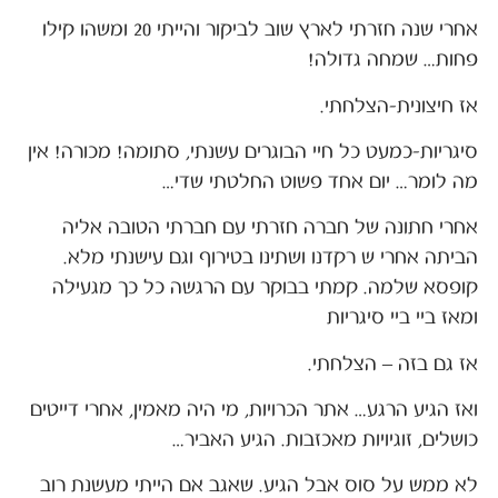
אחרי שנה חזרתי לארץ שוב לביקור והייתי 20 ומשהו קילו
פחות… שמחה גדולה!
אז חיצונית-הצלחתי.
סיגריות-כמעט כל חיי הבוגרים עשנתי, סתומה! מכורה! אין
מה לומר… יום אחד פשוט החלטתי שדי…
אחרי חתונה של חברה חזרתי עם חברתי הטובה אליה
הביתה אחרי ש רקדנו ושתינו בטירוף וגם עישנתי מלא.
קופסא שלמה. קמתי בבוקר עם הרגשה כל כך מגעילה
ומאז ביי ביי סיגריות
אז גם בזה – הצלחתי.
ואז הגיע הרגע… אתר הכרויות, מי היה מאמין, אחרי דייטים
כושלים, זוגיויות מאכזבות. הגיע האביר…
לא ממש על סוס אבל הגיע. שאגב אם הייתי מעשנת רוב