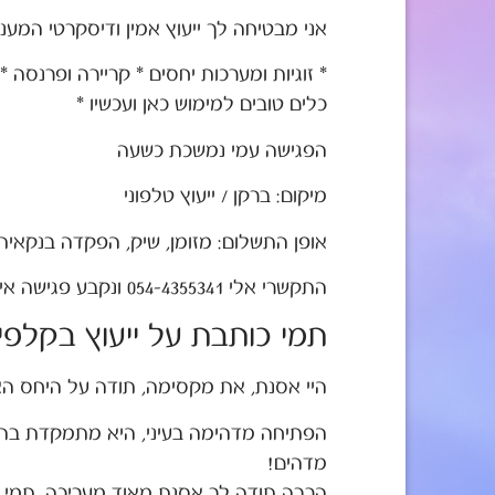
אני מבטיחה לך ייעוץ אמין ודיסקרטי המענ
* זוגיות ומערכות יחסים * קריירה ופרנסה * 
כלים טובים למימוש כאן ועכשיו *
הפגישה עמי נמשכת כשעה
מיקום: ברקן / ייעוץ טלפוני
אופן התשלום: מזומן, שיק, הפקדה בנקאית
התקשרי אלי 054-4355341 ונקבע פגישה אישית או ייעוץ טלפוני.
תמי כותבת על ייעוץ בקלפי
היי אסנת, את מקסימה, תודה על היחס האי
הפתיחה מדהימה בעיני, היא מתמקדת בהת
מדהים!
הרבה תודה לך אסנת מאוד מעריכה, תמי.