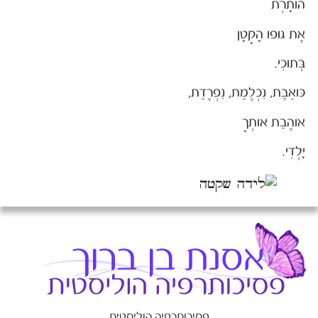
הותָרְת
אֶת גוּפו הָקָטָן
בְּתוכִי.
כּואֵבֶת, נִכְלֶמֵת, נִפְרֶדֵת,
אוהֶבֵת אותְךָ
יָלְדִי.
פסיכותרפיה הוליסטית