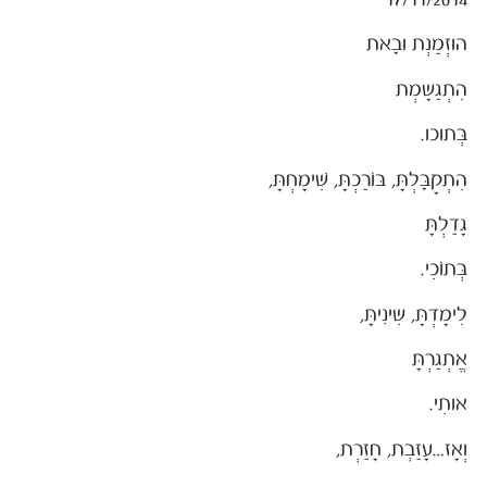
17/11/2014
הוּזְמַנְת וּבָאת
הִתְגַשָמְת
בְּתוכו.
הִתְקָבָּלְתָּ, בּוֹרַכְתָּ, שִׁימָחְתָּ,
גָדַלְתָּ
בְּתוֹכִי.
לִימָדְתָּ, שִינִיתָּ,
אֱתְגַרְתָּ
אותִי.
וְאָז…עָזַבְת, חָזַרְת,